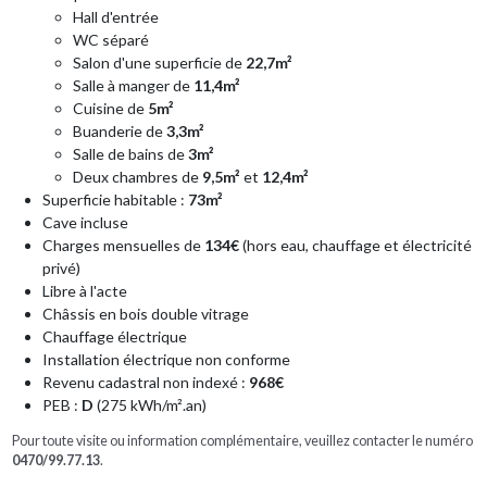
Hall d'entrée
WC séparé
Salon d'une superficie de
22,7m²
Salle à manger de
11,4m²
Cuisine de
5m²
Buanderie de
3,3m²
Salle de bains de
3m²
Deux chambres de
9,5m²
et
12,4m²
Superficie habitable :
73m²
Cave incluse
Charges mensuelles de
134€
(hors eau, chauffage et électricité
privé)
Libre à l'acte
Châssis en bois double vitrage
Chauffage électrique
Installation électrique non conforme
Revenu cadastral non indexé :
968€
PEB :
D
(275 kWh/m².an)
Pour toute visite ou information complémentaire, veuillez contacter le numéro
0470/99.77.13
.